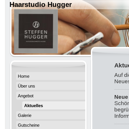
Haarstudio Hugger Fri
Aktu
Auf d
Home
Neues
Über uns
Angebot
Neue
Schön
Aktuelles
begrüß
Galerie
Infor
Gutscheine